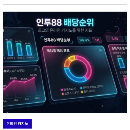
온라인 카지노