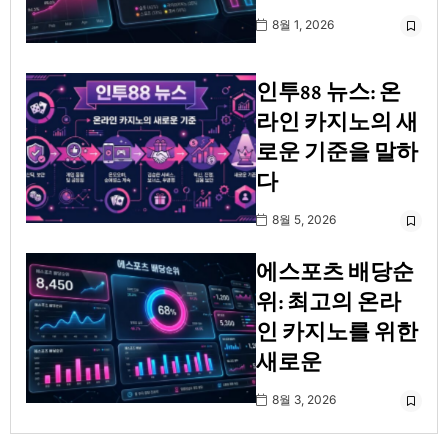
8월 1, 2026
인투88 뉴스: 온
라인 카지노의 새
로운 기준을 말하
다
8월 5, 2026
에스포츠 배당순
위: 최고의 온라
인 카지노를 위한
새로운
8월 3, 2026