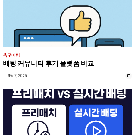
축구배팅
배팅 커뮤니티 후기 플랫폼 비교
9월 7, 2025