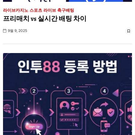
라이브카지노
스포츠 라이브
축구배팅
프리매치 vs 실시간 배팅 차이
9월 9, 2025