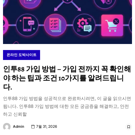
온라인 도박사이트
인투88 가입 방법 – 가입 전까지 꼭 확인해
야 하는 팁과 조건 10가지를 알려드립니
다.
인투88 가입 방법을 성공적으로 완료하시려면, 이 글을 읽으시면
됩니다. 인투88 가입 방법에 대한 모든 궁금증을 해결하고, 안전
하고 신뢰할
Admin
7월 31, 2026