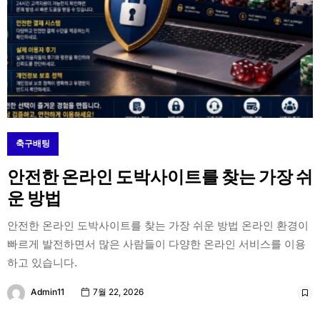
축구배팅
안전한 온라인 도박사이트를 찾는 가장 쉬
운 방법
안전한 온라인 도박사이트를 찾는 가장 쉬운 방법 온라인 환경이
빠르게 발전하면서 많은 사람들이 다양한 온라인 서비스를 이용
하고 있습니다.
Admin11
7월 22, 2026