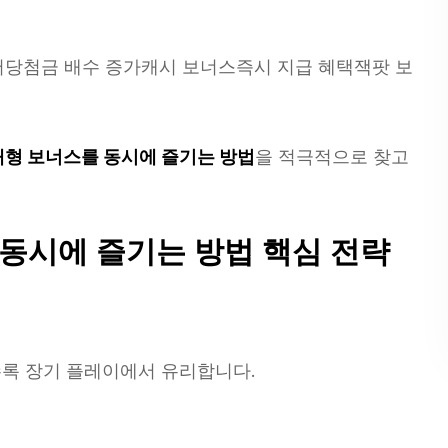
당첨금 배수 증가캐시 보너스즉시 지급 혜택잭팟 보
대형 보너스를 동시에 즐기는 방법
을 적극적으로 찾고
동시에 즐기는 방법 핵심 전략
수록 장기 플레이에서 유리합니다.