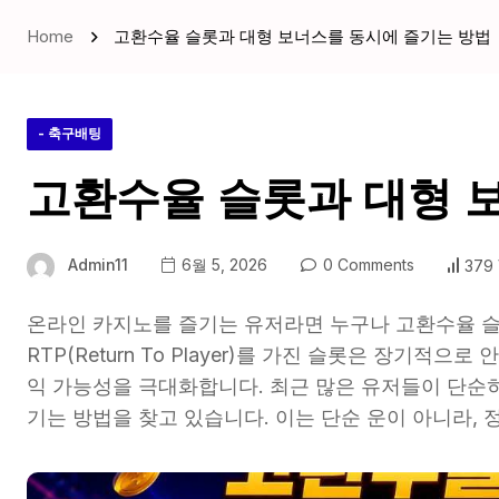
Home
고환수율 슬롯과 대형 보너스를 동시에 즐기는 방법
- 축구배팅
고환수율 슬롯과 대형 
Admin11
6월 5, 2026
0 Comments
379
온라인 카지노를 즐기는 유저라면 누구나 고환수율 슬
RTP(Return To Player)를 가진 슬롯은 장기
익 가능성을 극대화합니다. 최근 많은 유저들이 단순
기는 방법을 찾고 있습니다. 이는 단순 운이 아니라, 