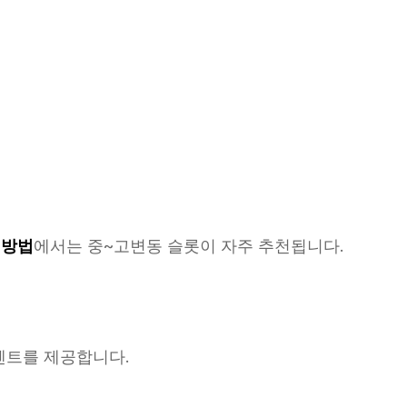
 방법
에서는 중~고변동 슬롯이 자주 추천됩니다.
벤트를 제공합니다.