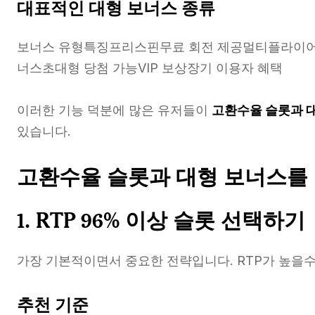
대표적인 대형 보너스 종류
보너스 유형특징프리스핀무료 회전 제공멀티플라이어
너스초대형 당첨 가능VIP 보상장기 이용자 혜택
이러한 기능 덕분에 많은 유저들이
고환수율 슬롯과 
있습니다.
고환수율 슬롯과 대형 보너스를 
1. RTP 96% 이상 슬롯 선택하기
가장 기본적이면서 중요한 전략입니다. RTP가 높을
추천 기준