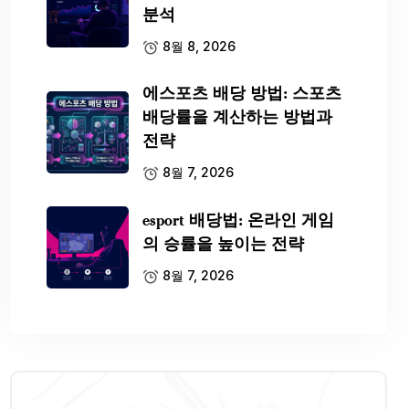
분석
8월 8, 2026
에스포츠 배당 방법: 스포츠
배당률을 계산하는 방법과
전략
8월 7, 2026
esport 배당법: 온라인 게임
의 승률을 높이는 전략
8월 7, 2026