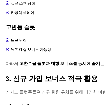
잦은 소액 당첨
안정적 플레이
고변동 슬롯
드문 당첨
높은 대형 보너스 가능성
따라서
고환수율 슬롯과 대형 보너스를 동시에 즐기는
3. 신규 가입 보너스 적극 활용
카지노 플랫폼들은 신규 회원 유치를 위해 다양한 이