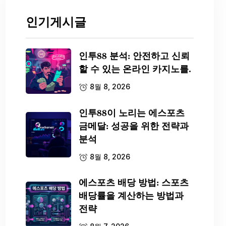
인기게시글
인투88 분석: 안전하고 신뢰
할 수 있는 온라인 카지노를.
8월 8, 2026
인투88이 노리는 에스포츠
금메달: 성공을 위한 전략과
분석
8월 8, 2026
에스포츠 배당 방법: 스포츠
배당률을 계산하는 방법과
전략