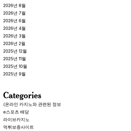
2026년 8월
2026년 7월
2026년 6월
2026년 4월
2026년 3월
2026년 2월
2025년 12월
2025년 11월
2025년 10월
2025년 9월
Categories
(온라인 카지노와 관련된 정보
e스포츠 배당
라이브카지노
먹튀보증사이트