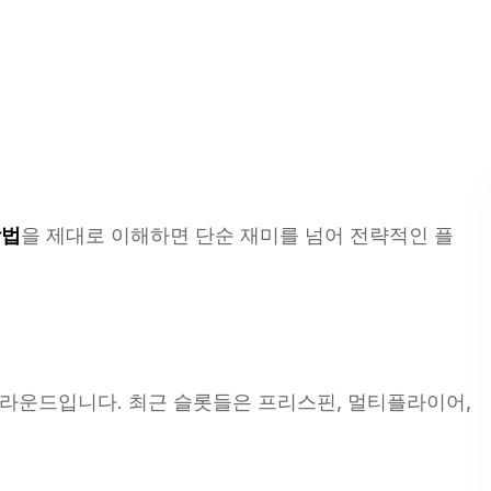
방법
을 제대로 이해하면 단순 재미를 넘어 전략적인 플
 라운드입니다. 최근 슬롯들은 프리스핀, 멀티플라이어,