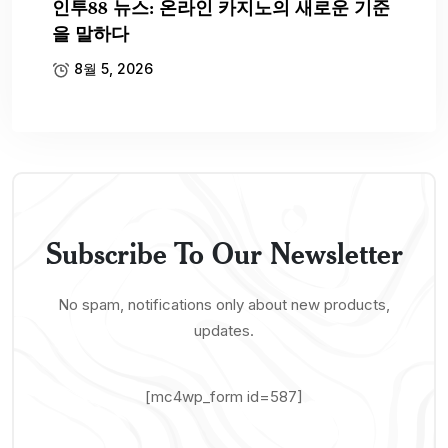
인투88 뉴스: 온라인 카지노의 새로운 기준
을 말하다
8월 5, 2026
Subscribe To Our Newsletter
No spam, notifications only about new products,
updates.
[mc4wp_form id=587]