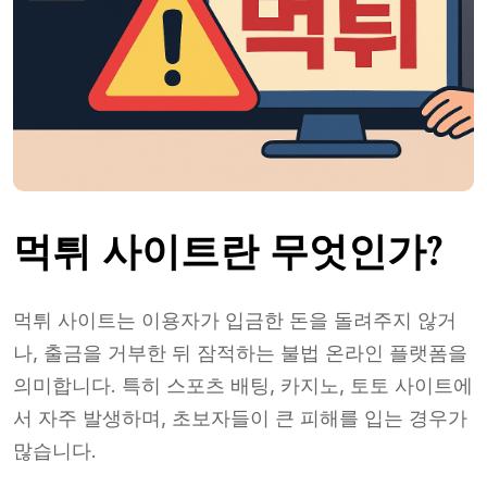
먹튀 사이트란 무엇인가?
먹튀 사이트는 이용자가 입금한 돈을 돌려주지 않거
나, 출금을 거부한 뒤 잠적하는 불법 온라인 플랫폼을
의미합니다. 특히 스포츠 배팅, 카지노, 토토 사이트에
서 자주 발생하며, 초보자들이 큰 피해를 입는 경우가
많습니다.