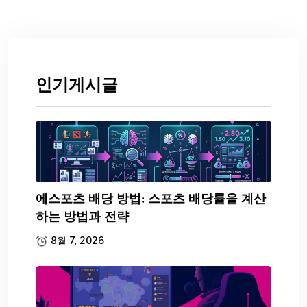
인기게시글
에스포츠 배당 방법: 스포츠 배당률을 계산
하는 방법과 전략
8월 7, 2026