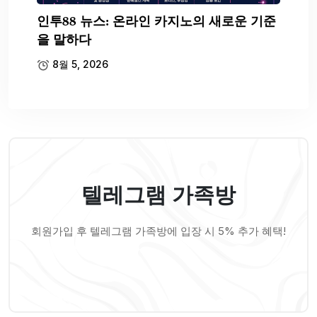
인투88 뉴스: 온라인 카지노의 새로운 기준
을 말하다
8월 5, 2026
텔레그램 가족방
회원가입 후 텔레그램 가족방에 입장 시 5% 추가 혜택!