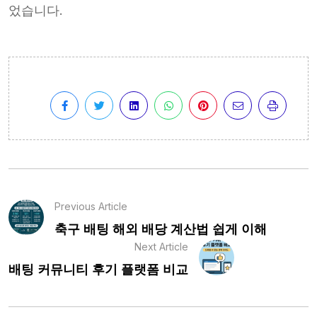
었습니다.
Previous Article
축구 배팅 해외 배당 계산법 쉽게 이해
Next Article
배팅 커뮤니티 후기 플랫폼 비교