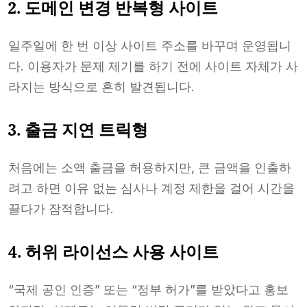
2. 도메인 변경 반복형 사이트
일주일에 한 번 이상 사이트 주소를 바꾸며 운영됩니
다. 이용자가 문제 제기를 하기 전에 사이트 자체가 사
라지는 방식으로 흔히 발견됩니다.
3. 출금 지연 트릭형
처음에는 소액 출금을 허용하지만, 큰 금액을 인출하
려고 하면 이유 없는 심사나 계정 제한을 걸어 시간을
끌다가 잠적합니다.
4. 허위 라이선스 사용 사이트
“국제 공인 인증” 또는 “정부 허가”를 받았다고 홍보