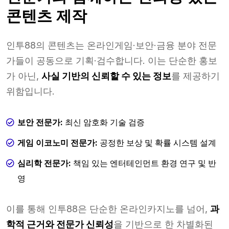
콘텐츠 제작
인투88의 콘텐츠는 온라인게임·보안·금융 분야 전문
가들이 공동으로 기획·검수합니다. 이는 단순한 홍보
가 아닌,
사실 기반의 신뢰할 수 있는 정보
를 제공하기
위함입니다.
보안 전문가:
최신 암호화 기술 검증
게임 이코노미 전문가:
공정한 보상 및 확률 시스템 설계
심리학 전문가:
책임 있는 엔터테인먼트 환경 연구 및 반
영
이를 통해 인투88은 단순한 온라인카지노를 넘어,
과
학적 근거와 전문가 신뢰성
을 기반으로 한 차별화된