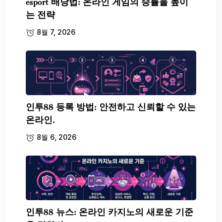
esport 배당법: 온라인 게임의 승률을 높이
는 전략
8월 7, 2026
인투88 등록 방법: 안전하고 신뢰할 수 있는
온라인.
8월 6, 2026
인투88 뉴스: 온라인 카지노의 새로운 기준