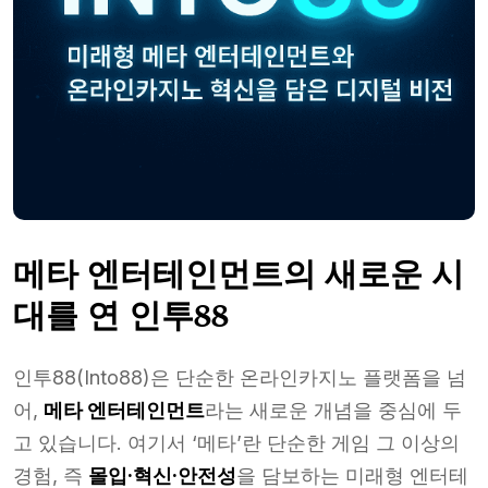
메타 엔터테인먼트의 새로운 시
대를 연 인투88
인투88(Into88)은 단순한 온라인카지노 플랫폼을 넘
어,
메타 엔터테인먼트
라는 새로운 개념을 중심에 두
고 있습니다. 여기서 ‘메타’란 단순한 게임 그 이상의
경험, 즉
몰입·혁신·안전성
을 담보하는 미래형 엔터테