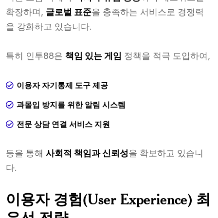
확장하며,
글로벌 표준
을 충족하는 서비스로 경쟁력
을 강화하고 있습니다.
특히 인투88은
책임 있는 게임
정책을 적극 도입하여,
이용자 자기통제 도구 제공
과몰입 방지를 위한 알림 시스템
전문 상담 연결 서비스 지원
등을 통해
사회적 책임과 신뢰성
을 확보하고 있습니
다.
이용자 경험(User Experience) 최
우선 전략