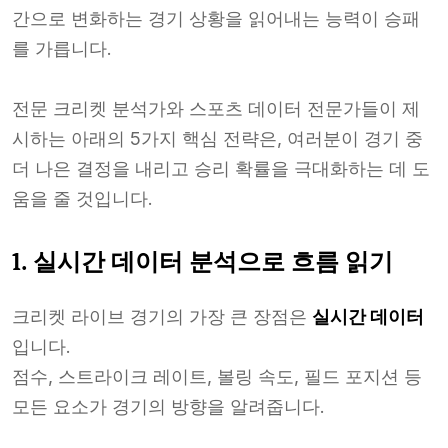
간으로 변화하는 경기 상황을 읽어내는 능력이 승패
를 가릅니다.
전문 크리켓 분석가와 스포츠 데이터 전문가들이 제
시하는 아래의 5가지 핵심 전략은, 여러분이 경기 중
더 나은 결정을 내리고 승리 확률을 극대화하는 데 도
움을 줄 것입니다.
1. 실시간 데이터 분석으로 흐름 읽기
크리켓 라이브 경기의 가장 큰 장점은
실시간 데이터
입니다.
점수, 스트라이크 레이트, 볼링 속도, 필드 포지션 등
모든 요소가 경기의 방향을 알려줍니다.