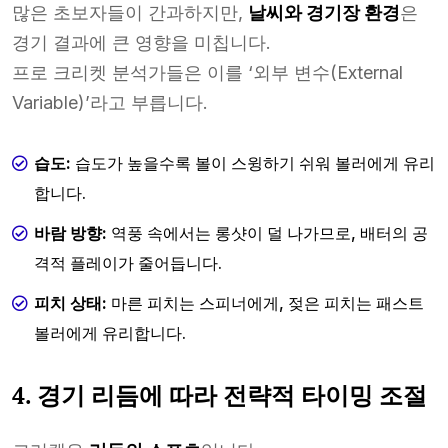
많은 초보자들이 간과하지만,
날씨와 경기장 환경
은
경기 결과에 큰 영향을 미칩니다.
프로 크리켓 분석가들은 이를 ‘외부 변수(External
Variable)’라고 부릅니다.
습도:
습도가 높을수록 볼이 스윙하기 쉬워 볼러에게 유리
합니다.
바람 방향:
역풍 속에서는 롱샷이 덜 나가므로, 배터의 공
격적 플레이가 줄어듭니다.
피치 상태:
마른 피치는 스피너에게, 젖은 피치는 패스트
볼러에게 유리합니다.
4. 경기 리듬에 따라 전략적 타이밍 조절