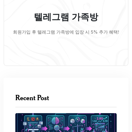
텔레그램 가족방
회원가입 후 텔레그램 가족방에 입장 시 5% 추가 혜택!
Recent Post