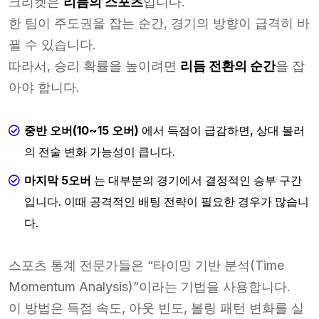
크리켓은
리듬의 스포츠
입니다.
한 팀이 주도권을 잡는 순간, 경기의 방향이 급격히 바
뀔 수 있습니다.
따라서, 승리 확률을 높이려면
리듬 전환의 순간
을 잡
아야 합니다.
중반 오버(10~15 오버)
에서 득점이 급감하면, 상대 볼러
의 전술 변화 가능성이 큽니다.
마지막 5오버
는 대부분의 경기에서 결정적인 승부 구간
입니다. 이때 공격적인 배팅 전략이 필요한 경우가 많습니
다.
스포츠 통계 전문가들은 “타이밍 기반 분석(Time
Momentum Analysis)”이라는 기법을 사용합니다.
이 방법은 득점 속도, 아웃 빈도, 볼링 패턴 변화를 실