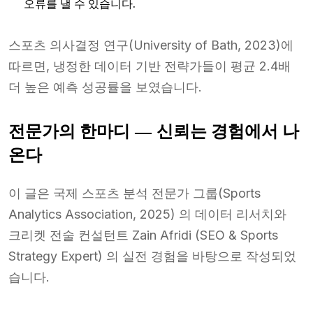
오류를 낼 수 있습니다.
스포츠 의사결정 연구(University of Bath, 2023)에
따르면, 냉정한 데이터 기반 전략가들이 평균 2.4배
더 높은 예측 성공률을 보였습니다.
전문가의 한마디 — 신뢰는 경험에서 나
온다
이 글은 국제 스포츠 분석 전문가 그룹(Sports
Analytics Association, 2025) 의 데이터 리서치와
크리켓 전술 컨설턴트 Zain Afridi (SEO & Sports
Strategy Expert) 의 실전 경험을 바탕으로 작성되었
습니다.