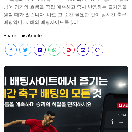
넘어 경기의 흐름을 직접 예측하고 즉시 반응하는 즐거움을
원할 때가 있습니다. 바로 그 순간 필요한 것이 실시간 축구
배팅입니다. 해외 배팅사이트를 […]
Share This Article: