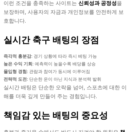
이런 조건을 충족하는 사이트는
신뢰성과 공정성
을
보장하며, 사용자의 자금과 개인정보를 안전하게 보
호합니다.
실시간 축구 배팅의 장점
즉각적 흥분감
: 경기 상황에 따라 즉시 베팅 가능
높은 수익 기회
: 예측력이 높을수록 배당률 상승
몰입형 경험
: 관람과 참여가 동시에 이루어짐
전략적 도전
: 단순한 운이 아닌 지식과 분석력 발휘
실시간 배팅은 단순한 오락을 넘어, 스포츠에 대한 이
해를 더욱 깊게 만들어 주는 경험입니다.
책임감 있는 배팅의 중요성