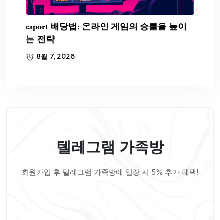
esport 배당법: 온라인 게임의 승률을 높이
는 전략
8월 7, 2026
텔레그램 가족방
회원가입 후 텔레그램 가족방에 입장 시 5% 추가 혜택!