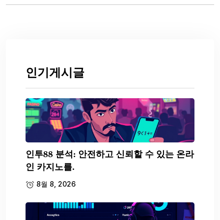
인기게시글
인투88 분석: 안전하고 신뢰할 수 있는 온라
인 카지노를.
8월 8, 2026