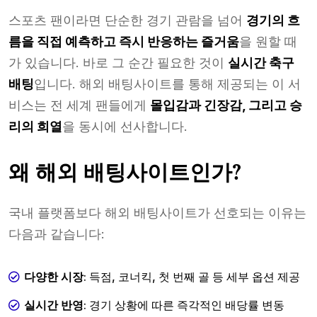
스포츠 팬이라면 단순한 경기 관람을 넘어
경기의 흐
름을 직접 예측하고 즉시 반응하는 즐거움
을 원할 때
가 있습니다. 바로 그 순간 필요한 것이
실시간 축구
배팅
입니다. 해외 배팅사이트를 통해 제공되는 이 서
비스는 전 세계 팬들에게
몰입감과 긴장감, 그리고 승
리의 희열
을 동시에 선사합니다.
왜 해외 배팅사이트인가?
국내 플랫폼보다 해외 배팅사이트가 선호되는 이유는
다음과 같습니다:
다양한 시장
: 득점, 코너킥, 첫 번째 골 등 세부 옵션 제공
실시간 반영
: 경기 상황에 따른 즉각적인 배당률 변동