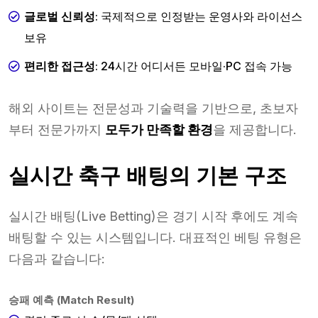
글로벌 신뢰성
: 국제적으로 인정받는 운영사와 라이선스
보유
편리한 접근성
: 24시간 어디서든 모바일·PC 접속 가능
해외 사이트는 전문성과 기술력을 기반으로, 초보자
부터 전문가까지
모두가 만족할 환경
을 제공합니다.
실시간 축구 배팅의 기본 구조
실시간 배팅(Live Betting)은 경기 시작 후에도 계속
배팅할 수 있는 시스템입니다. 대표적인 베팅 유형은
다음과 같습니다:
승패 예측 (Match Result)