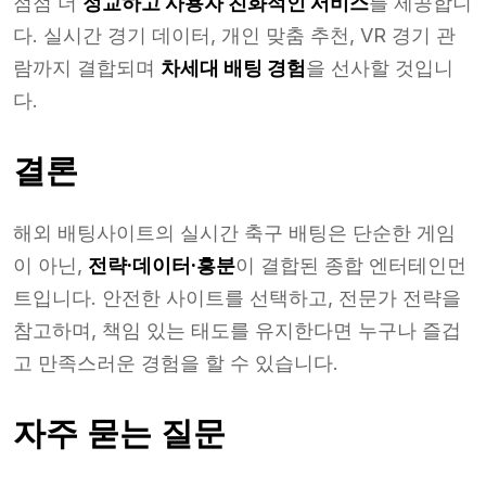
점점 더
정교하고 사용자 친화적인 서비스
를 제공합니
다. 실시간 경기 데이터, 개인 맞춤 추천, VR 경기 관
람까지 결합되며
차세대 배팅 경험
을 선사할 것입니
다.
결론
해외 배팅사이트의 실시간 축구 배팅은 단순한 게임
이 아닌,
전략·데이터·흥분
이 결합된 종합 엔터테인먼
트입니다. 안전한 사이트를 선택하고, 전문가 전략을
참고하며, 책임 있는 태도를 유지한다면 누구나 즐겁
고 만족스러운 경험을 할 수 있습니다.
자주 묻는 질문