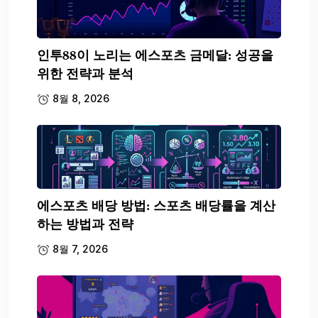
인투88이 노리는 에스포츠 금메달: 성공을
위한 전략과 분석
8월 8, 2026
에스포츠 배당 방법: 스포츠 배당률을 계산
하는 방법과 전략
8월 7, 2026