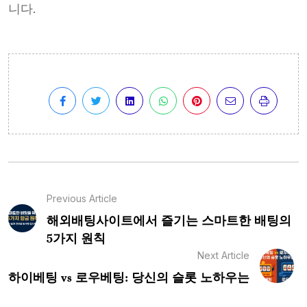
니다.
Previous Article
해외배팅사이트에서 즐기는 스마트한 배팅의
5가지 원칙
Next Article
하이베팅 vs 로우베팅: 당신의 슬롯 노하우는