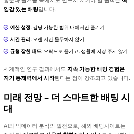
흥분과 즐거움 속에서도 반드시 지켜야 할 원칙은
책
임감 있는 배팅
입니다.
예산 설정
: 감당 가능한 범위 내에서만 즐기기
시간 관리
: 오랜 시간 몰두하지 않기
균형 잡힌 태도
: 오락으로 즐기고, 생활에 지장 주지 않기
세계적인 연구 결과에서도
지속 가능한 배팅 경험은
자기 통제력에서 시작
된다는 점이 강조되고 있습니다.
미래 전망 – 더 스마트한 배팅 시
대
AI와 빅데이터 분석의 발전으로, 해외 배팅사이트는