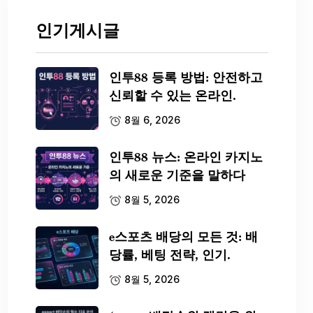
인기게시글
인투88 등록 방법: 안전하고
신뢰할 수 있는 온라인.
8월 6, 2026
인투88 뉴스: 온라인 카지노
의 새로운 기준을 말하다
8월 5, 2026
e스포츠 배당의 모든 것: 배
당률, 베팅 전략, 인기.
8월 5, 2026