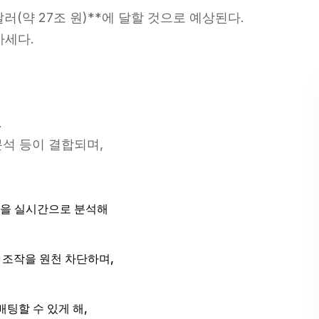
달러(약 27조 원)**에 달할 것으로 예상된다.
가세다.
.
분석 등이 결합되며,
기록을 실시간으로 분석해
결과 조작을 원천 차단하며,
팅할 수 있게 해,