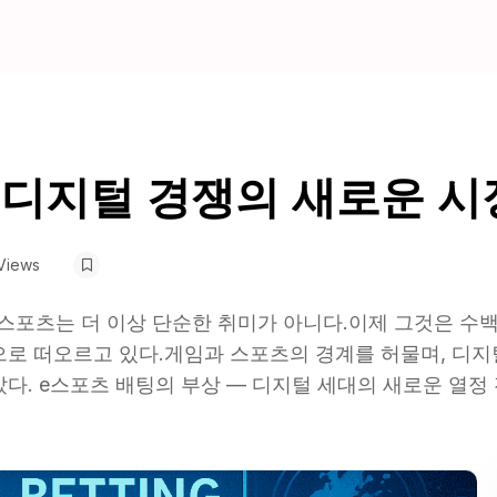
 디지털 경쟁의 새로운 시
 Views
e스포츠는 더 이상 단순한 취미가 아니다.이제 그것은 수
으로 떠오르고 있다.게임과 스포츠의 경계를 허물며, 디지
다. e스포츠 배팅의 부상 — 디지털 세대의 새로운 열정