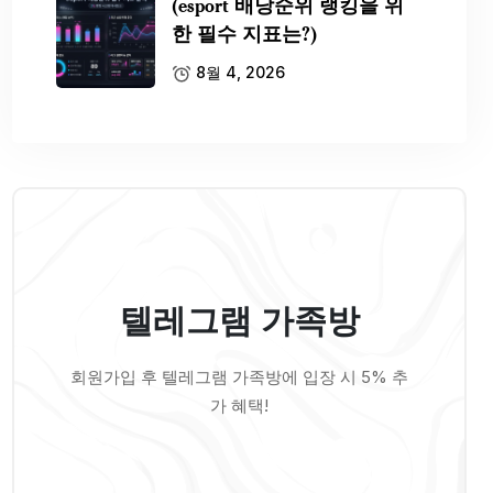
(esport 배당순위 랭킹을 위
한 필수 지표는?)
8월 4, 2026
텔레그램 가족방
회원가입 후 텔레그램 가족방에 입장 시 5% 추
가 혜택!