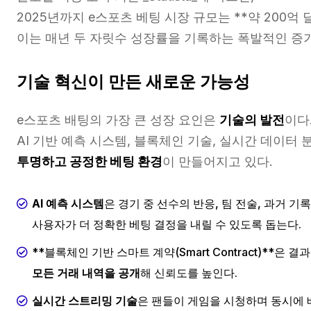
2025년까지 e스포츠 베팅 시장 규모는 **약 200억 
이는 매년 두 자릿수 성장률을 기록하는 폭발적인 증
기술 혁신이 만든 새로운 가능성
e스포츠 배팅의 가장 큰 성장 요인은
기술의 발전
이다
AI 기반 예측 시스템, 블록체인 기술, 실시간 데이터 
투명하고 공정한 베팅 환경
이 만들어지고 있다.
AI 예측 시스템
은 경기 중 선수의 반응, 팀 전술, 과거 
사용자가 더 정확한 베팅 결정을 내릴 수 있도록 돕는다.
**블록체인 기반 스마트 계약(Smart Contract)**은 
모든 거래 내역을 공개
해 신뢰도를 높인다.
실시간 스트리밍 기술
은 팬들이 게임을 시청하며 동시에 배