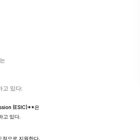
호는
하고 있다:
ission (ESIC)**은
하고 있다.
도적으로 지원한다.