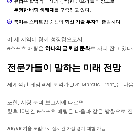
유럽
은 합법적 규제와 강력한 인프라를 바탕으로
투명한 배팅 생태계
를 구축하고 있다.
북미
는 스타트업 중심의
혁신 기술 투자
가 활발하다.
이 세 지역이 함께 성장함으로써,
e스포츠 배팅은
하나의 글로벌 문화
로 자리 잡고 있다
전문가들이 말하는 미래 전망
세계적인 게임경제 분석가 _Dr. Marcus Trent_는 
또한, 시장 분석 보고서에 따르면
향후 10년간 e스포츠 배팅은 다음과 같은 방향으로 
AR/VR 기술 도입
으로 실시간 가상 경기 체험 가능