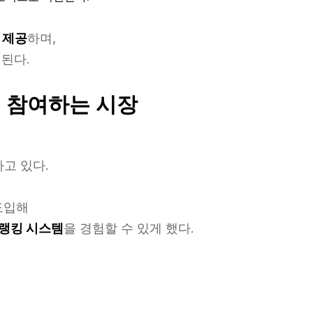
 제공
하며,
된다.
 참여하는 시장
고 있다.
도입해
 랭킹 시스템
을 경험할 수 있게 했다.