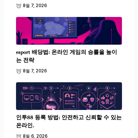
8월 7, 2026
esport 배당법: 온라인 게임의 승률을 높이
는 전략
8월 7, 2026
인투88 등록 방법: 안전하고 신뢰할 수 있는
온라인.
8월 6, 2026