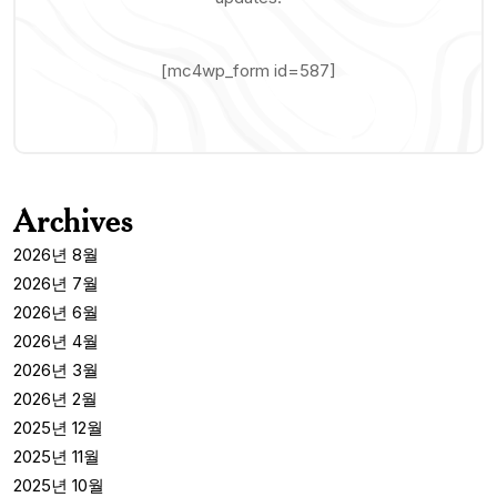
[mc4wp_form id=587]
Archives
2026년 8월
2026년 7월
2026년 6월
2026년 4월
2026년 3월
2026년 2월
2025년 12월
2025년 11월
2025년 10월