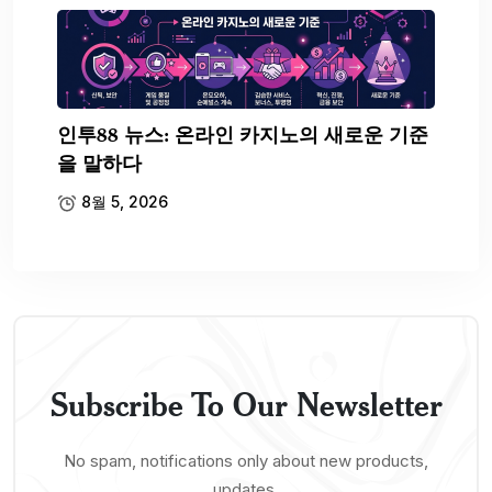
인투88 뉴스: 온라인 카지노의 새로운 기준
을 말하다
8월 5, 2026
Subscribe To Our Newsletter
No spam, notifications only about new products,
updates.