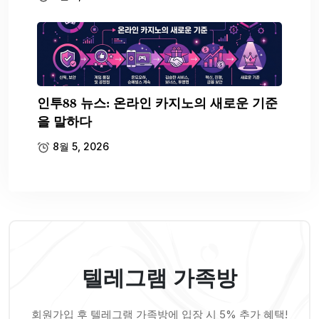
인투88 뉴스: 온라인 카지노의 새로운 기준
을 말하다
8월 5, 2026
텔레그램 가족방
회원가입 후 텔레그램 가족방에 입장 시 5% 추가 혜택!