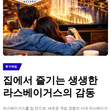
축구배팅
집에서 즐기는 생생한
라스베이거스의 감동
라스베이거스를 집 안으로: 새로운 게임 경험의 시대 라스베이거