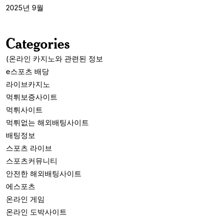
2025년 9월
Categories
(온라인 카지노와 관련된 정보
e스포츠 배당
라이브카지노
먹튀보증사이트
먹튀사이트
먹튀없는 해외배팅사이트
배팅정보
스포츠 라이브
스포츠커뮤니티
안전한 해외배팅사이트
에스포츠
온라인 게임
온라인 도박사이트