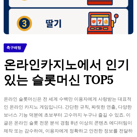
축구배팅
온라인카지노에서 인기
있는 슬롯머신 TOP5
온라인 슬롯머신은 전 세계 수백만 이용자에게 사랑받는 대표적
인 온라인 카지노 게임입니다. 간단한 규칙, 짜릿한 연출, 다양한
보너스 기능 덕분에 초보부터 고수까지 누구나 즐길 수 있죠. 이
글은 온라인 슬롯 전문 분석 경험 8년 이상의 콘텐츠 에디터팀이
제작 또는 감수하여, 이용자에게 정확하고 안전한 정보를 전달하