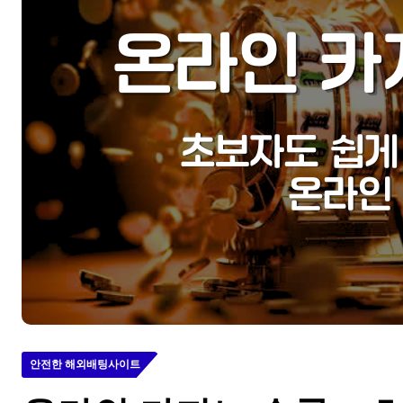
안전한 해외배팅사이트