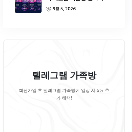
8월 5, 2026
텔레그램 가족방
회원가입 후 텔레그램 가족방에 입장 시 5% 추
가 혜택!