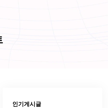
트
인기게시글