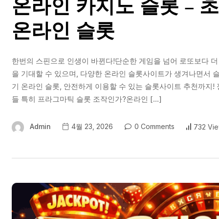
온라인 카지노 슬롯 – 
온라인 슬롯
한번의 스핀으로 인생이 바뀐다!단순한 게임을 넘어 로또보다 더
을 기대할 수 있으며, 다양한 온라인 슬롯사이트가 생겨나면서 
기 온라인 슬롯, 안전하게 이용할 수 있는 슬롯사이트 추천까지!
들 특히 프라그마틱 슬롯 조작인가?온라인 […]
Admin
4월 23, 2026
0 Comments
732 Vi