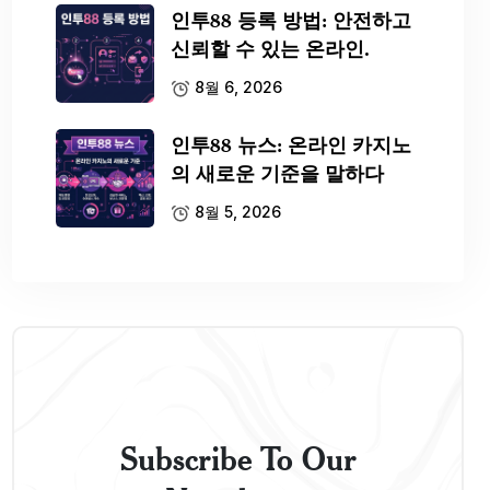
인투88 등록 방법: 안전하고
신뢰할 수 있는 온라인.
8월 6, 2026
인투88 뉴스: 온라인 카지노
의 새로운 기준을 말하다
8월 5, 2026
Subscribe To Our