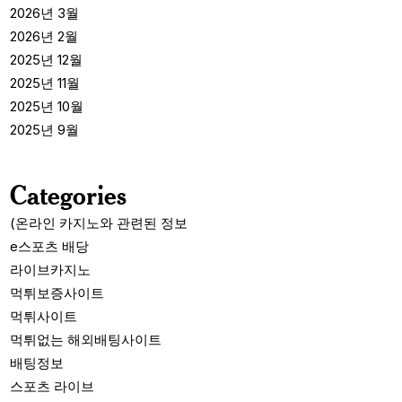
2026년 3월
2026년 2월
2025년 12월
2025년 11월
2025년 10월
2025년 9월
Categories
(온라인 카지노와 관련된 정보
e스포츠 배당
라이브카지노
먹튀보증사이트
먹튀사이트
먹튀없는 해외배팅사이트
배팅정보
스포츠 라이브