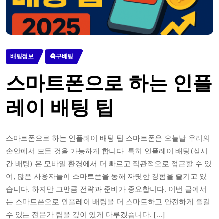
배팅정보
축구배팅
스마트폰으로 하는 인플
레이 배팅 팁
스마트폰으로 하는 인플레이 배팅 팁 스마트폰은 오늘날 우리의
손안에서 모든 것을 가능하게 합니다. 특히 인플레이 배팅(실시
간 배팅) 은 모바일 환경에서 더 빠르고 직관적으로 접근할 수 있
어, 많은 사용자들이 스마트폰을 통해 짜릿한 경험을 즐기고 있
습니다. 하지만 그만큼 전략과 준비가 중요합니다. 이번 글에서
는 스마트폰으로 인플레이 배팅을 더 스마트하고 안전하게 즐길
수 있는 전문가 팁을 깊이 있게 다루겠습니다. […]