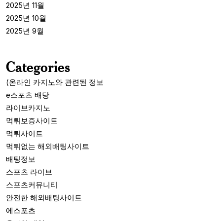
2025년 11월
2025년 10월
2025년 9월
Categories
(온라인 카지노와 관련된 정보
e스포츠 배당
라이브카지노
먹튀보증사이트
먹튀사이트
먹튀없는 해외배팅사이트
배팅정보
스포츠 라이브
스포츠커뮤니티
안전한 해외배팅사이트
에스포츠