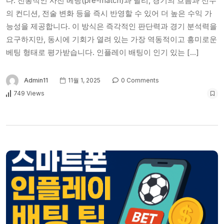
다. 전통적인 사전 베팅(pre-match)과 달리, 경기의 흐름과 선수
의 컨디션, 전술 변화 등을 즉시 반영할 수 있어 더 높은 수익 가
능성을 제공합니다. 이 방식은 즉각적인 판단력과 경기 분석력을
요구하지만, 동시에 기회가 열려 있는 가장 역동적이고 흥미로운
베팅 형태로 평가받습니다. 인플레이 배팅이 인기 있는 […]
Admin11
11월 1, 2025
0 Comments
749 Views