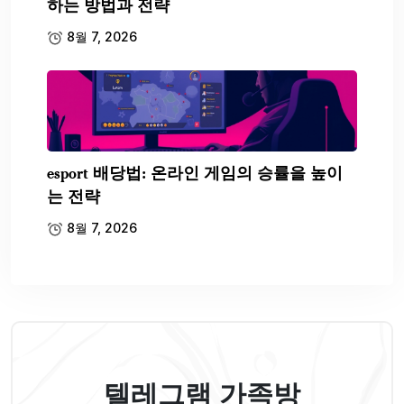
하는 방법과 전략
8월 7, 2026
esport 배당법: 온라인 게임의 승률을 높이
는 전략
8월 7, 2026
텔레그램 가족방