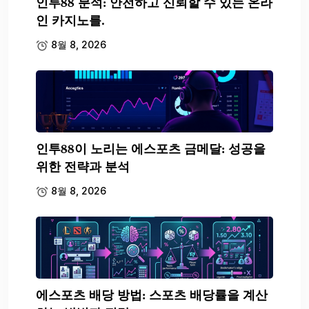
인투88 분석: 안전하고 신뢰할 수 있는 온라
인 카지노를.
8월 8, 2026
인투88이 노리는 에스포츠 금메달: 성공을
위한 전략과 분석
8월 8, 2026
에스포츠 배당 방법: 스포츠 배당률을 계산