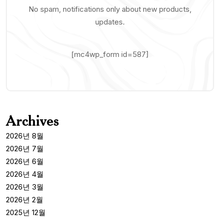
No spam, notifications only about new products,
updates.
[mc4wp_form id=587]
Archives
2026년 8월
2026년 7월
2026년 6월
2026년 4월
2026년 3월
2026년 2월
2025년 12월