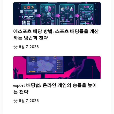
에스포츠 배당 방법: 스포츠 배당률을 계산
하는 방법과 전략
8월 7, 2026
esport 배당법: 온라인 게임의 승률을 높이
는 전략
8월 7, 2026