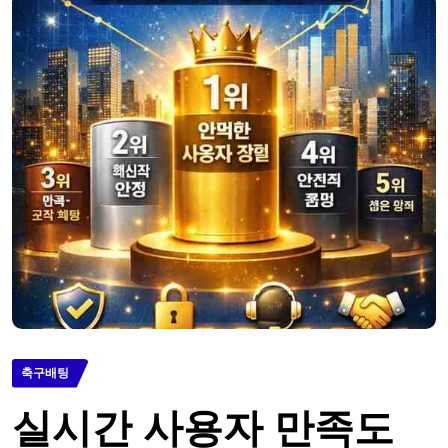
축구배팅
실시간 사용자 만족도