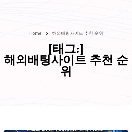
Home
해외배팅사이트 추천 순위
[태그:]
해외배팅사이트 추천 순
위