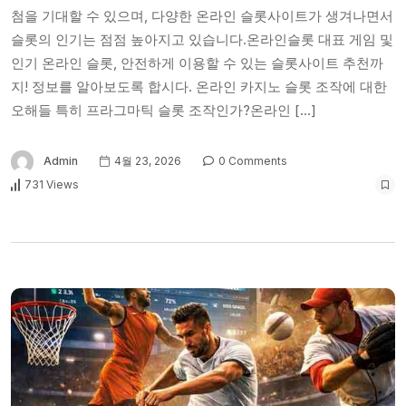
첨을 기대할 수 있으며, 다양한 온라인 슬롯사이트가 생겨나면서
슬롯의 인기는 점점 높아지고 있습니다.온라인슬롯 대표 게임 및
인기 온라인 슬롯, 안전하게 이용할 수 있는 슬롯사이트 추천까
지! 정보를 알아보도록 합시다. 온라인 카지노 슬롯 조작에 대한
오해들 특히 프라그마틱 슬롯 조작인가?온라인 […]
Admin
4월 23, 2026
0 Comments
731 Views