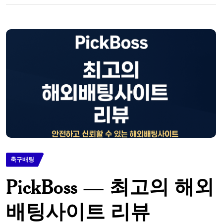
축구배팅
PickBoss — 최고의 해외
배팅사이트 리뷰