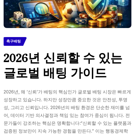
축구배팅
2026년 신뢰할 수 있는
글로벌 배팅 가이드
2026년, 왜 ‘신뢰’가 배팅의 핵심인가 글로벌 배팅 시장은 빠르게
성장하고 있습니다. 하지만 성장만큼 중요한 것은 안전성, 투명
성, 그리고 신뢰입니다. 2026년의 배팅 환경은 단순한 재미를 넘
어, 데이터 기반 의사결정과 책임 있는 참여가 중심이 됩니다. 전
문가들이 강조하는 핵심은 명확합니다:“신뢰할 수 있는 플랫폼과
검증된 정보만이 지속 가능한 경험을 만든다.” 이는 행동경제학