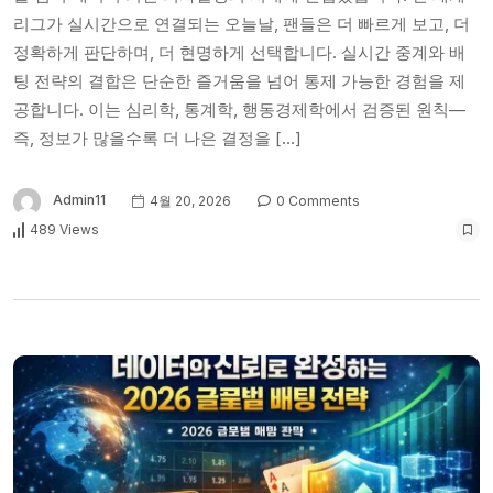
리그가 실시간으로 연결되는 오늘날, 팬들은 더 빠르게 보고, 더
정확하게 판단하며, 더 현명하게 선택합니다. 실시간 중계와 배
팅 전략의 결합은 단순한 즐거움을 넘어 통제 가능한 경험을 제
공합니다. 이는 심리학, 통계학, 행동경제학에서 검증된 원칙—
즉, 정보가 많을수록 더 나은 결정을 […]
Admin11
4월 20, 2026
0 Comments
489 Views