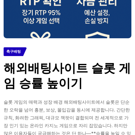
축구배팅
해외배팅사이트 슬롯 게
임 승률 높이기
슬롯 게임의 매력과 성장 배경 해외배팅사이트에서 슬롯은 단순
한 오락을 넘어 흥분, 보상, 몰입감을 동시에 제공합니다. 간단한
규칙, 화려한 그래픽, 대규모 잭팟이 결합되며 전 세계적으로 가
장 인기 있는 온라인 카지노 게임으로 자리 잡았습니다. 하지만
많은 이용자들이 궁금해하는 것은 단 하나—**승률을 높일 수 있