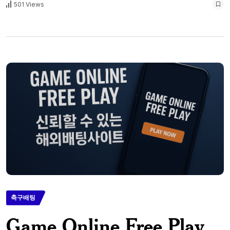
501 Views
축구배팅
Game Online Free Play