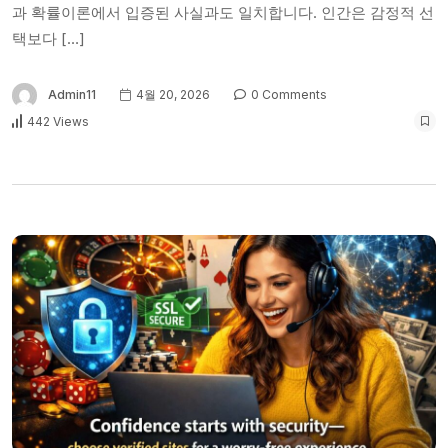
과 확률이론에서 입증된 사실과도 일치합니다. 인간은 감정적 선
택보다 […]
Admin11
4월 20, 2026
0 Comments
442 Views