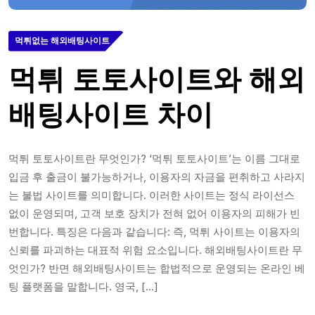
먹튀없는 해외배팅사이트
먹튀 토토사이트와 해외
배팅사이트 차이
먹튀 토토사이트란 무엇인가? ‘먹튀 토토사이트’는 이름 그대로
입금 후 출금이 불가능하거나, 이용자의 자금을 편취하고 사라지
는 불법 사이트를 의미합니다. 이러한 사이트는 정식 라이선스
없이 운영되며, 고객 보호 장치가 전혀 없어 이용자의 피해가 빈
번합니다. 특징은 다음과 같습니다: 즉, 먹튀 사이트는 이용자의
신뢰를 파괴하는 대표적 위험 요소입니다. 해외배팅사이트란 무
엇인가? 반면 해외배팅사이트는 합법적으로 운영되는 온라인 베
팅 플랫폼을 말합니다. 영국, […]