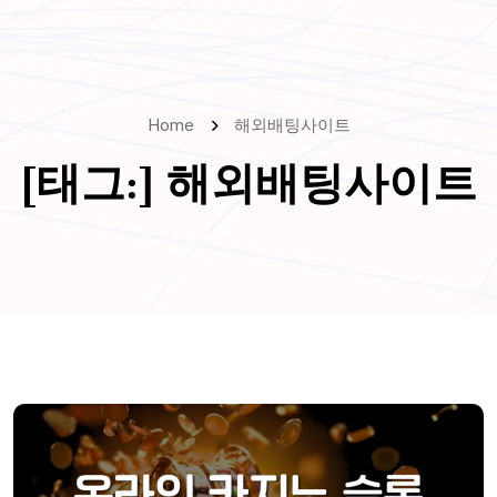
Home
해외배팅사이트
[태그:]
해외배팅사이트