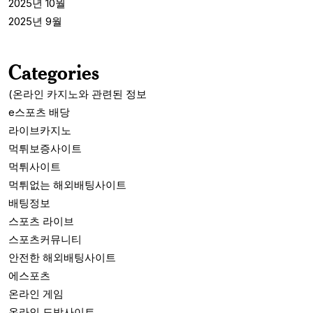
2025년 10월
2025년 9월
Categories
(온라인 카지노와 관련된 정보
e스포츠 배당
라이브카지노
먹튀보증사이트
먹튀사이트
먹튀없는 해외배팅사이트
배팅정보
스포츠 라이브
스포츠커뮤니티
안전한 해외배팅사이트
에스포츠
온라인 게임
온라인 도박사이트