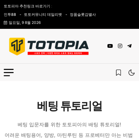
토토피아 추천링크 바로가기 :
인투88
토토커뮤니티 데일리벳
정품슬롯감별사
일요일, 9 8월 2026
베팅 튜토리얼
베팅 입문자를 위한 토토피아의 배팅 튜토리얼!
어려운 배팅용어, 양방, 마틴루틴 등 프로베터만 아는 비법