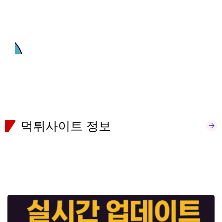
먹튀사이트 정보