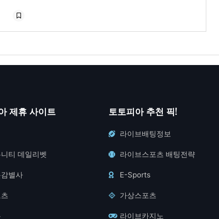
아 제휴 사이트
토토피아 추천 픽!
라이브배팅정보
니티 데일리벳
라이브스포츠 배팅전략
롯감별사
E-Sports
포츠
가상스포츠
롯
라이브카지노