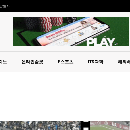
감별사
지노
온라인슬롯
E스포츠
IT&과학
해외배