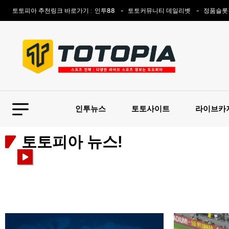
토토피아 추천링크 바로가기 :
인투88
토토커뮤니티 데일리벳
정품슬롯
인투뉴스
토토사이트
라이브카
토토피아 뉴스!
Winter Dressing
Tips When It’s Really
Cold Out