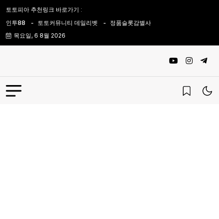
토토피아 추천링크 바로가기 :
인투88
토토커뮤니티 데일리벳
정품슬롯감별사
목요일, 6 8월 2026