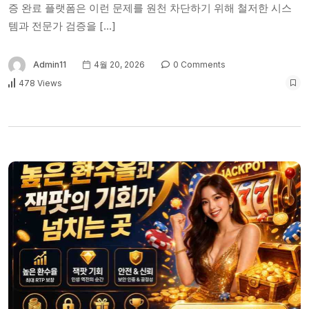
증 완료 플랫폼은 이런 문제를 원천 차단하기 위해 철저한 시스
템과 전문가 검증을 […]
Admin11
4월 20, 2026
0 Comments
478 Views