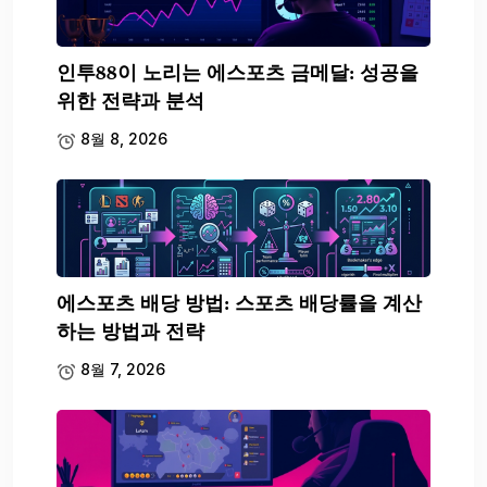
인투88이 노리는 에스포츠 금메달: 성공을
위한 전략과 분석
8월 8, 2026
에스포츠 배당 방법: 스포츠 배당률을 계산
하는 방법과 전략
8월 7, 2026