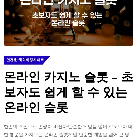
안전한 해외배팅사이트
온라인 카지노 슬롯 – 초
보자도 쉽게 할 수 있는
온라인 슬롯
한번의 스핀으로 인생이 바뀐다!단순한 게임을 넘어 로또보다 더
한 행운을 가져오는 온라인 슬롯게임 단순한 게임을 넘어 큰 당