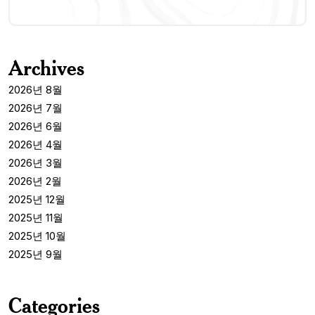
Archives
2026년 8월
2026년 7월
2026년 6월
2026년 4월
2026년 3월
2026년 2월
2025년 12월
2025년 11월
2025년 10월
2025년 9월
Categories