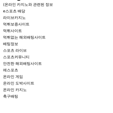
(온라인 카지노와 관련된 정보
e스포츠 배당
라이브카지노
먹튀보증사이트
먹튀사이트
먹튀없는 해외배팅사이트
배팅정보
스포츠 라이브
스포츠커뮤니티
안전한 해외배팅사이트
에스포츠
온라인 게임
온라인 도박사이트
온라인 카지노
축구배팅