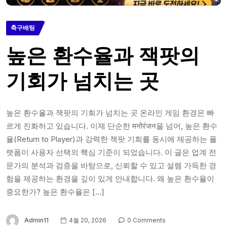
축구배팅
높은 환수율과 잭팟의
기회가 넘치는 곳
높은 환수율과 잭팟의 기회가 넘치는 곳 온라인 게임 환경은 빠
르게 진화하고 있습니다. 이제 단순한 मनोरंजन을 넘어, 높은 환수
율(Return to Player)과 강력한 잭팟 기회를 동시에 제공하는 플
랫폼이 사용자 선택의 핵심 기준이 되었습니다. 이 글은 업계 전
문가의 분석과 검증을 바탕으로, 신뢰할 수 있고 설렘 가득한 경
험을 제공하는 환경을 깊이 있게 안내합니다. 왜 높은 환수율이
중요한가? 높은 환수율은 […]
Admin11
4월 20, 2026
0 Comments