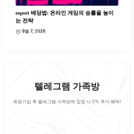
esport 배당법: 온라인 게임의 승률을 높이
는 전략
8월 7, 2026
텔레그램 가족방
회원가입 후 텔레그램 가족방에 입장 시 5% 추가 혜택!