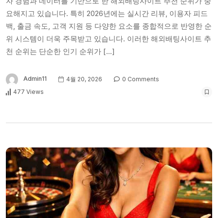
자 경험과 데이터를 기반으로 한 해외배팅사이트 추천 순위가 중
요해지고 있습니다. 특히 2026년에는 실시간 리뷰, 이용자 피드
백, 출금 속도, 고객 지원 등 다양한 요소를 종합적으로 반영한 순
위 시스템이 더욱 주목받고 있습니다. 이러한 해외배팅사이트 추
천 순위는 단순한 인기 순위가 […]
Admin11
4월 20, 2026
0 Comments
477 Views