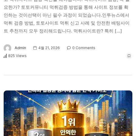
요한가? 토토커뮤니티 먹튀검증 방법을 통해 사이트 정보를 확
인하는 것이선택이 아닌 필수 과정이 되었습니다.인투뉴스에서
먹튀 검증 방법, 토토사이트 먹튀 신고 사례 및 안전한 배팅사이
트 추천까지 모두 정리해드립니다. 먹튀사이트란? 특히 […]
Admin
4월 21, 2026
0 Comments
825 Views